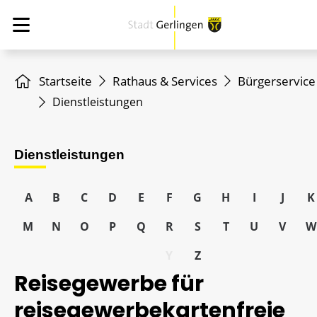
Startseite
Rathaus & Services
Bürgerservice
Dienstleistungen
Dienstleistungen
A
B
C
D
E
F
G
H
I
J
K
M
N
O
P
Q
R
S
T
U
V
W
Y
Z
Reisegewerbe für
reisegewerbekartenfreie