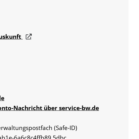
auskunft
de
onto-Nachricht über service-bw.de
erwaltungspostfach (Safe-ID)
-ab1e-6a6c8c4ffb89.5dbc