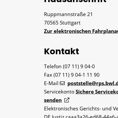
Ruppmannstraße 21
70565
Stuttgart
Zur elektronischen Fahrplan
Kontakt
Telefon
(07
11) 9
04-0
Fax
(07
11) 9
04-1
11
90
E-Mail
poststelle@rps.bwl.
Servicekonto
Sichere Servicek
senden
Elektronisches Gerichts- und V
DE.Justiz.caaa3a26-ed68-44a6