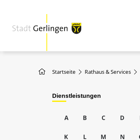
Startseite
Rathaus & Services
Dienstleistungen
A
B
C
D
K
L
M
N