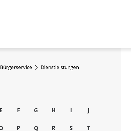
Bürgerservice
Dienstleistungen
E
F
G
H
I
J
O
P
Q
R
S
T