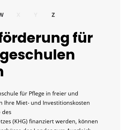
W
X
Y
Z
örderung für
legeschulen
n
schule für Pflege in freier und
rn Ihre Miet- und Investitionskosten
e des
zes (KHG) finanziert werden, können