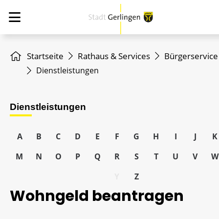
Startseite
Rathaus & Services
Bürgerservice
Dienstleistungen
Dienstleistungen
A
B
C
D
E
F
G
H
I
J
K
M
N
O
P
Q
R
S
T
U
V
W
Y
Z
Wohngeld beantragen