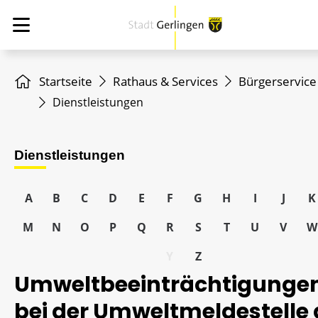
Startseite
Rathaus & Services
Bürgerservice
Dienstleistungen
Dienstleistungen
A
B
C
D
E
F
G
H
I
J
K
M
N
O
P
Q
R
S
T
U
V
W
Y
Z
Umweltbeeinträchtigunge
bei der Umweltmeldestelle 