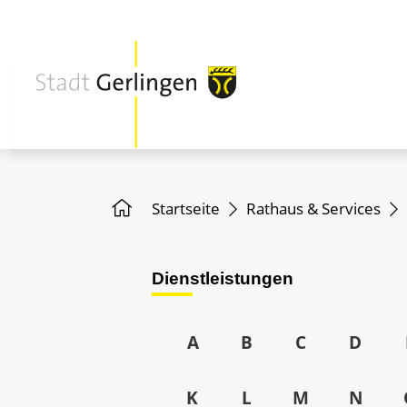
Startseite
Rathaus & Services
Dienstleistungen
A
B
C
D
K
L
M
N