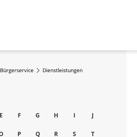
Bürgerservice
Dienstleistungen
E
F
G
H
I
J
O
P
Q
R
S
T