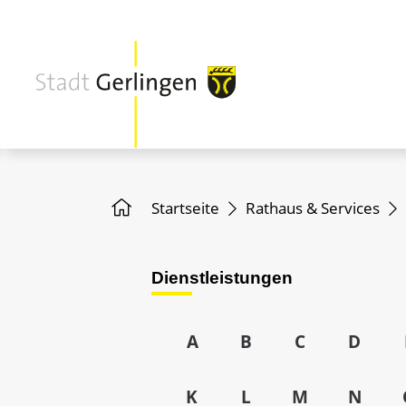
Startseite
Rathaus & Services
Dienstleistungen
A
B
C
D
K
L
M
N