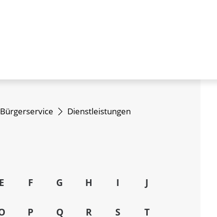
Bürgerservice
Dienstleistungen
E
F
G
H
I
J
O
P
Q
R
S
T