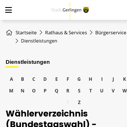
Startseite
Rathaus & Services
Bürgerservice
Dienstleistungen
Dienstleistungen
A
B
C
D
E
F
G
H
I
J
K
M
N
O
P
Q
R
S
T
U
V
W
Y
Z
Wählerverzeichnis
(Bundestagswahl) -