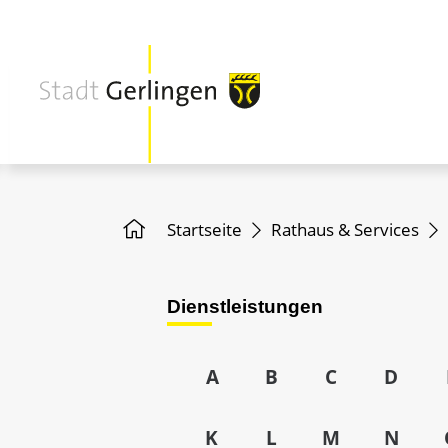
Startseite
Rathaus & Services
Dienstleistungen
A
B
C
D
K
L
M
N