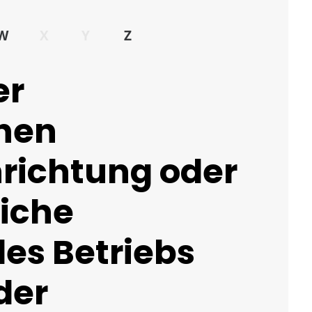
W
X
Y
Z
er
hen
richtung oder
liche
es Betriebs
der