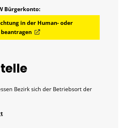
ichtung in der Human- oder
r beantragen
telle
ssen Bezirk sich der Betriebsort der
t