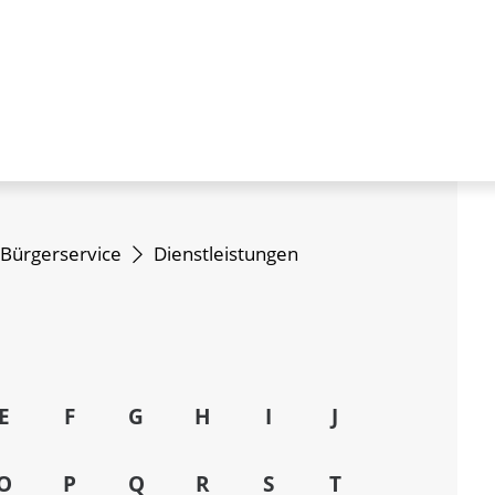
Bürgerservice
Dienstleistungen
E
F
G
H
I
J
O
P
Q
R
S
T