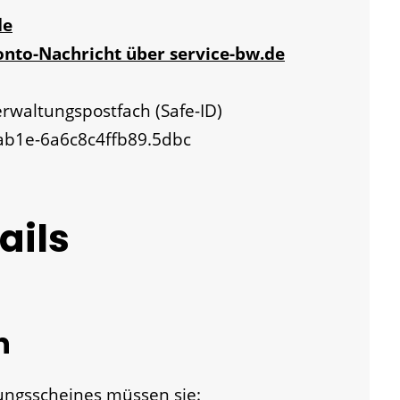
de
onto-Nachricht über service-bw.de
erwaltungspostfach (Safe-ID)
-ab1e-6a6c8c4ffb89.5dbc
ails
n
gungsscheines müssen sie: