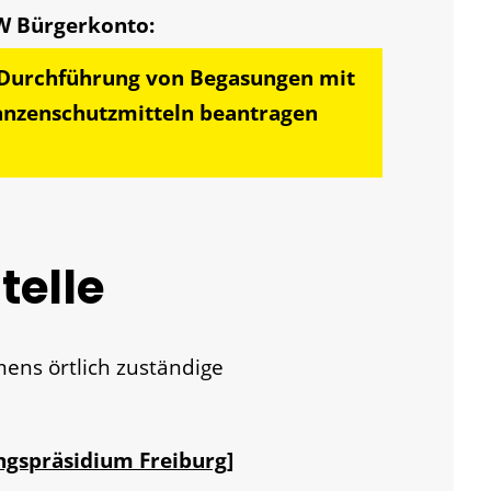
e Durchführung von Begasungen mit
anzenschutzmitteln beantragen
telle
ens örtlich zuständige
ngspräsidium Freiburg]