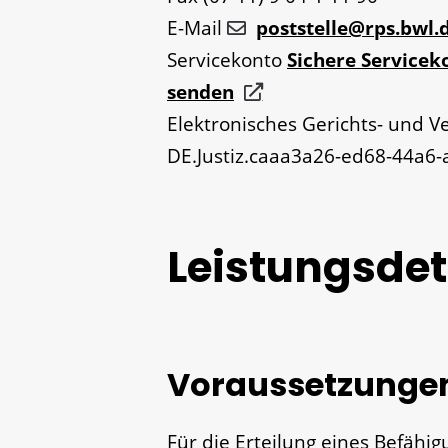
E-Mail
poststelle@rps.bwl.
Servicekonto
Sichere Servicek
senden
Elektronisches Gerichts- und V
DE.Justiz.caaa3a26-ed68-44a6
Leistungsdet
Voraussetzunge
Für die Erteilung eines Befähi