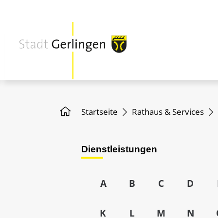
Startseite
Rathaus & Services
Dienstleistungen
A
B
C
D
K
L
M
N