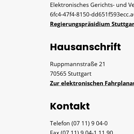
Elektronisches Gerichts- und 
6fc4-47f4-8150-dd651f593ecc.
Regierungspräsidium Stuttgar
Hausanschrift
Ruppmannstraße 21
70565
Stuttgart
Zur elektronischen Fahrplan
Kontakt
Telefon
(07
11) 9
04-0
Fax
(07
11) 9
04-1
11
90