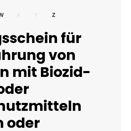
W
X
Y
Z
sschein für
ührung von
 mit Biozid-
oder
hutzmitteln
 oder