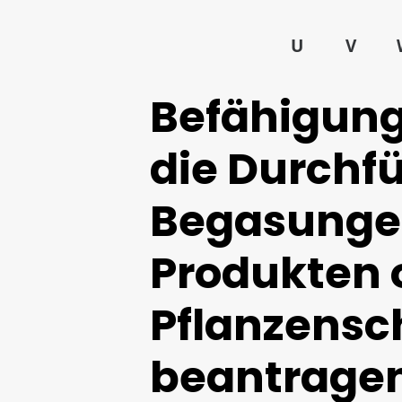
U
V
Befähigung
die Durchf
Begasungen
Produkten 
Pflanzensc
beantragen