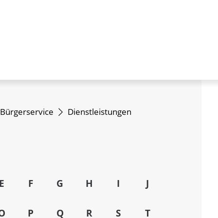
Bürgerservice
Dienstleistungen
E
F
G
H
I
J
O
P
Q
R
S
T