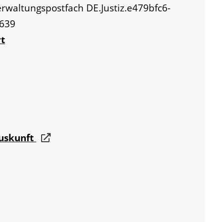
Verwaltungspostfach
DE.Justiz.e479bfc6-
a639
t
auskunft