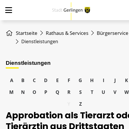
Startseite
Rathaus & Services
Bürgerservice
Dienstleistungen
Dienstleistungen
A
B
C
D
E
F
G
H
I
J
K
M
N
O
P
Q
R
S
T
U
V
W
Y
Z
Approbation als Tierarzt od
Tierärztin aus Drittstaaten