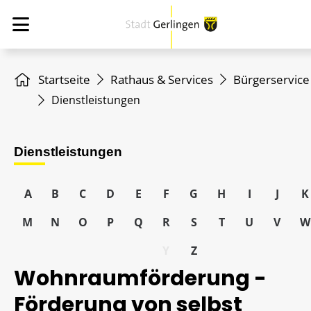
Startseite
Rathaus & Services
Bürgerservice
Dienstleistungen
Dienstleistungen
A
B
C
D
E
F
G
H
I
J
K
M
N
O
P
Q
R
S
T
U
V
W
Y
Z
Wohnraumförderung -
Förderung von selbst