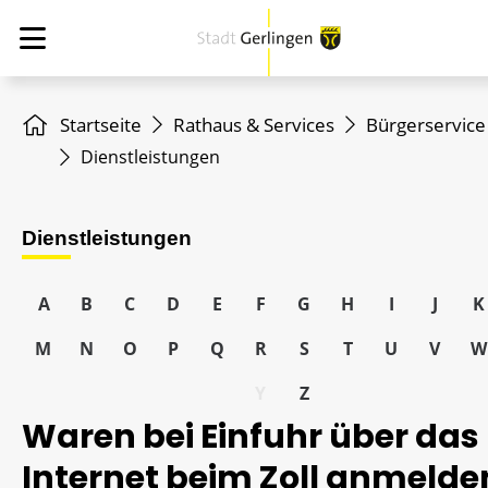
Startseite
Rathaus & Services
Bürgerservice
Dienstleistungen
Dienstleistungen
A
B
C
D
E
F
G
H
I
J
K
M
N
O
P
Q
R
S
T
U
V
W
Y
Z
Waren bei Einfuhr über das
Internet beim Zoll anmelde