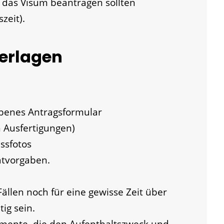
e das Visum beantragen sollten
zeit).
terlagen
ebenes Antragsformular
 Ausfertigungen)
ssfotos
atvorgaben.
ällen noch für eine gewisse Zeit über
tig sein.
mente, die den Aufenthaltszweck und