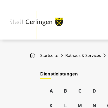
Startseite
Rathaus & Services
Dienstleistungen
A
B
C
D
K
L
M
N