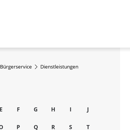
Bürgerservice
Dienstleistungen
E
F
G
H
I
J
O
P
Q
R
S
T