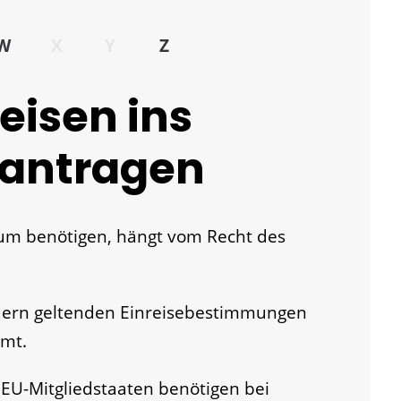
W
X
Y
Z
eisen ins
eantragen
isum benötigen, hängt vom Recht des
ndern geltenden Einreisebestimmungen
Amt.
EU-Mitgliedstaaten benötigen bei