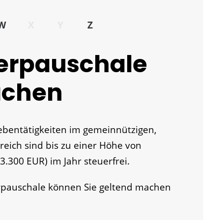
W
X
Y
Z
erpauschale
achen
entätigkeiten im gemeinnützigen,
reich sind bis zu einer Höhe von
3.300 EUR) im Jahr steuerfrei.
rpauschale können Sie geltend machen