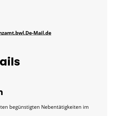
anzamt.bwl.De-Mail.de
ails
n
ten begünstigten Nebentätigkeiten im