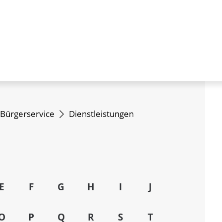
Bürgerservice
Dienstleistungen
E
F
G
H
I
J
O
P
Q
R
S
T