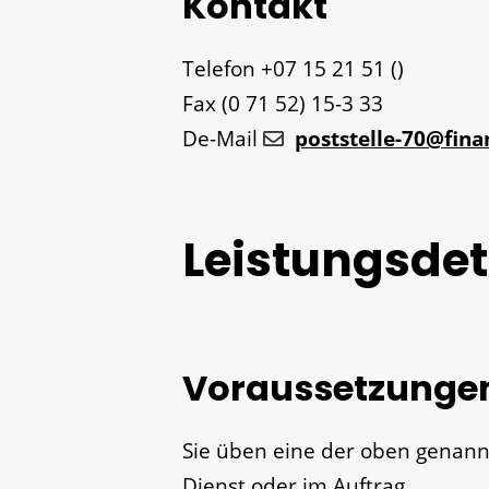
Kontakt
Telefon
+07
15
21
51 ()
Fax
(0
71
52) 15-3
33
De-Mail
poststelle-70@fin
Leistungsdet
Voraussetzunge
Sie üben eine der oben genann
Dienst oder im Auftrag