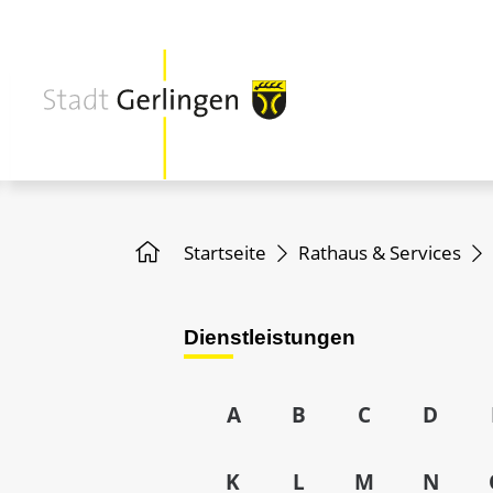
Startseite
Rathaus & Services
Dienstleistungen
A
B
C
D
K
L
M
N