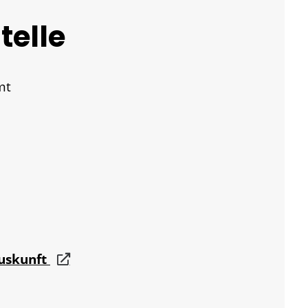
telle
mt
auskunft