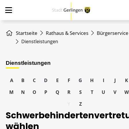
Startseite
Rathaus & Services
Bürgerservice
Dienstleistungen
Dienstleistungen
A
B
C
D
E
F
G
H
I
J
K
M
N
O
P
Q
R
S
T
U
V
W
Y
Z
Schwerbehindertenvertret
wählen