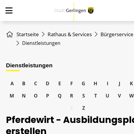
Startseite
Rathaus & Services
Bürgerservice
Dienstleistungen
Dienstleistungen
A
B
C
D
E
F
G
H
I
J
K
M
N
O
P
Q
R
S
T
U
V
W
Y
Z
Pferdewirt - Ausbildungsp
erstellen