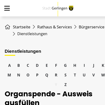
Startseite
Rathaus & Services
Bürgerservice
Dienstleistungen
Dienstleistungen
A
B
C
D
E
F
G
H
I
J
K
M
N
O
P
Q
R
S
T
U
V
W
Y
Z
Organspende - Ausweis
ausfüllen