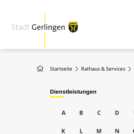
Startseite
Rathaus & Services
Dienstleistungen
A
B
C
D
K
L
M
N