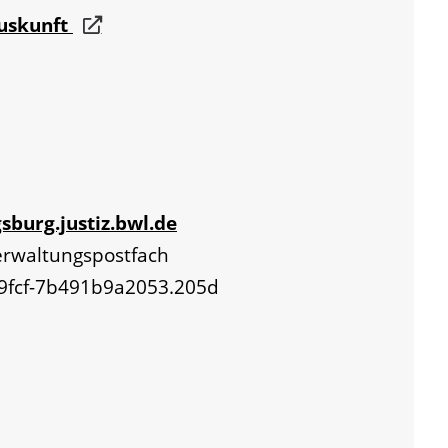
auskunft
sburg.justiz.bwl.de
Verwaltungspostfach
-9fcf-7b491b9a2053.205d