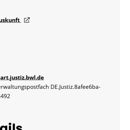
auskunft
art.justiz.bwl.de
Verwaltungspostfach
DE.Justiz.8afee6ba-
8492
ails