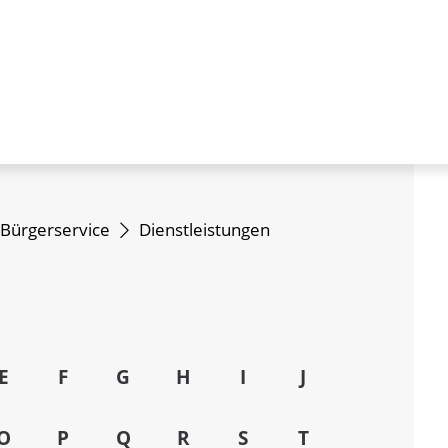
Bürgerservice
Dienstleistungen
E
F
G
H
I
J
O
P
Q
R
S
T