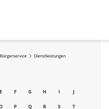
Bürgerservice
Dienstleistungen
E
F
G
H
I
J
O
P
Q
R
S
T