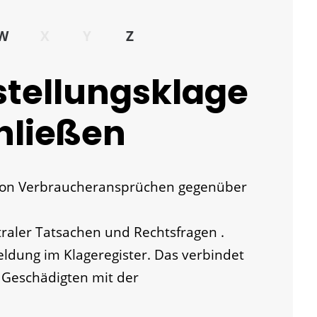
W
X
Y
Z
stellungsklage
hließen
 von Verbraucheransprüchen gegenüber
traler Tatsachen und Rechtsfragen .
ldung im Klageregister. Das verbindet
 Geschädigten mit der