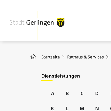
Startseite
Rathaus & Services
Dienstleistungen
A
B
C
D
K
L
M
N