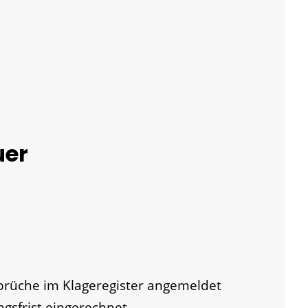
uer
sprüche im Klageregister angemeldet
ngsfrist eingerechnet.