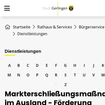
Startseite
Rathaus & Services
Bürgerservice
Dienstleistungen
Dienstleistungen
A
B
C
D
E
F
G
H
I
J
K
M
N
O
P
Q
R
S
T
U
V
W
Y
Z
Markterschließungsmaß
im Ausland - Förderung