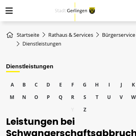
Startseite
Rathaus & Services
Bürgerservice
Dienstleistungen
Dienstleistungen
A
B
C
D
E
F
G
H
I
J
K
M
N
O
P
Q
R
S
T
U
V
W
Y
Z
Leistungen bei
Schwangerschaftsabbruch