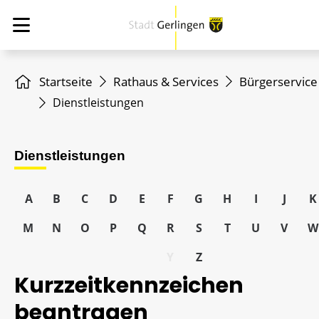
Startseite
Rathaus & Services
Bürgerservice
Dienstleistungen
Dienstleistungen
A
B
C
D
E
F
G
H
I
J
K
M
N
O
P
Q
R
S
T
U
V
W
Y
Z
Kurzzeitkennzeichen
beantragen