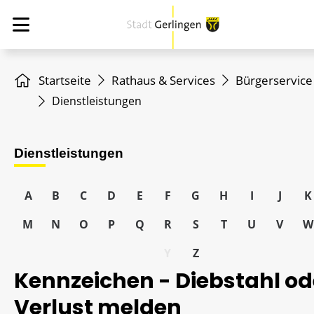
Startseite
Rathaus & Services
Bürgerservice
Dienstleistungen
Dienstleistungen
A
B
C
D
E
F
G
H
I
J
K
M
N
O
P
Q
R
S
T
U
V
W
Y
Z
Kennzeichen - Diebstahl od
Verlust melden