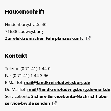
Hausanschrift
Hindenburgstraße 40
71638
Ludwigsburg
Zur elektronischen Fahrplanauskunft
Kontakt
Telefon
(0
71
41) 1
44-0
Fax
(0
71
41) 1
44-3
96
E-Mail
mail@landkreis-ludwigsburg.de
De-Mail
mail@landkreis-ludwigsburg.de-mail.de
Servicekonto
Sichere Servicekonto-Nachricht über
service-bw.de senden