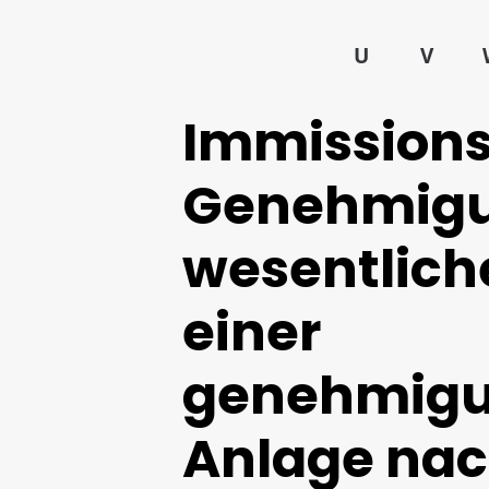
U
V
Immissions
Genehmigun
wesentlich
einer
genehmigu
Anlage na