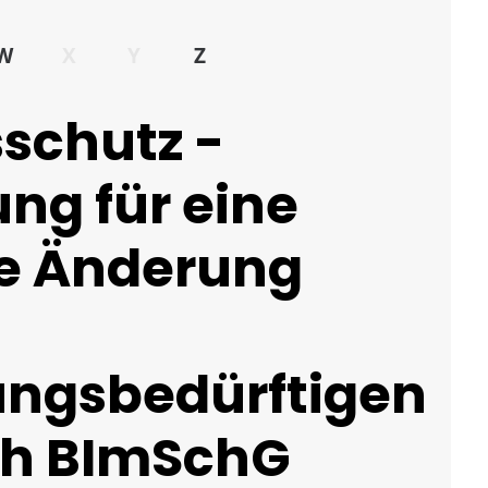
W
X
Y
Z
schutz -
g für eine
e Änderung
ngsbedürftigen
ch BImSchG