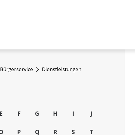
Bürgerservice
Dienstleistungen
E
F
G
H
I
J
O
P
Q
R
S
T