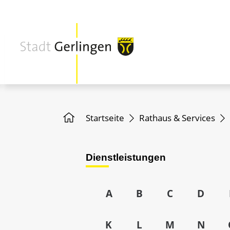
Startseite
Rathaus & Services
Dienstleistungen
A
B
C
D
K
L
M
N