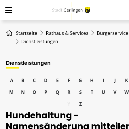
Startseite
Rathaus & Services
Bürgerservice
Dienstleistungen
Dienstleistungen
A
B
C
D
E
F
G
H
I
J
K
M
N
O
P
Q
R
S
T
U
V
W
Y
Z
Hundehaltung -
Namensänderung mitteile