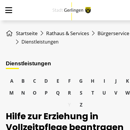
Startseite
Rathaus & Services
Bürgerservice
Dienstleistungen
Dienstleistungen
A
B
C
D
E
F
G
H
I
J
K
M
N
O
P
Q
R
S
T
U
V
W
Y
Z
Hilfe zur Erziehung in
Vollzeitpflege beantragen