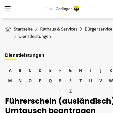
Startseite
Rathaus & Services
Bürgerservice
Dienstleistungen
Dienstleistungen
A
B
C
D
E
F
G
H
I
J
K
M
N
O
P
Q
R
S
T
U
V
W
Y
Z
Führerschein (ausländisch)
Umtausch beantragen