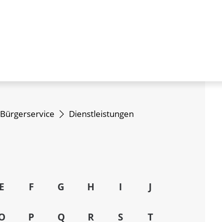
Bürgerservice
Dienstleistungen
E
F
G
H
I
J
O
P
Q
R
S
T