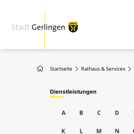
Startseite
Rathaus & Services
Dienstleistungen
A
B
C
D
K
L
M
N