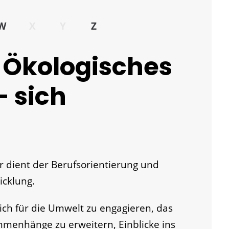
W
X
Y
Z
s Ökologisches
- sich
hr dient der Berufsorientierung und
icklung.
 sich für die Umwelt zu engagieren, das
menhänge zu erweitern, Einblicke ins