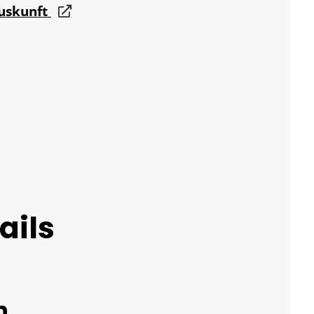
auskunft
ails
n