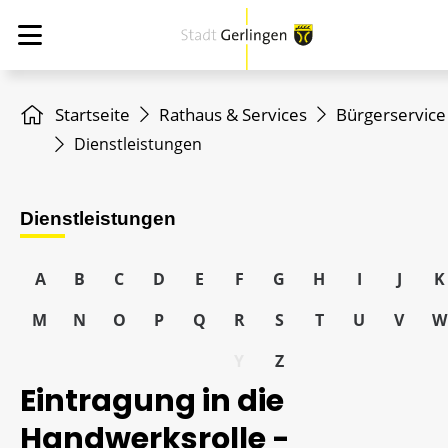
Startseite
Rathaus & Services
Bürgerservice
Dienstleistungen
Dienstleistungen
A
B
C
D
E
F
G
H
I
J
K
M
N
O
P
Q
R
S
T
U
V
W
Y
Z
Eintragung in die
Handwerksrolle -