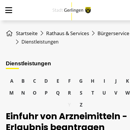
Startseite
Rathaus & Services
Bürgerservice
Dienstleistungen
Dienstleistungen
A
B
C
D
E
F
G
H
I
J
K
M
N
O
P
Q
R
S
T
U
V
W
Y
Z
Einfuhr von Arzneimitteln -
Erlaubnis beantragen