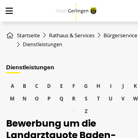
Startseite
Rathaus & Services
Bürgerservice
Dienstleistungen
Dienstleistungen
A
B
C
D
E
F
G
H
I
J
K
M
N
O
P
Q
R
S
T
U
V
W
Y
Z
Bewerbung um die
Landarztquote Baden-