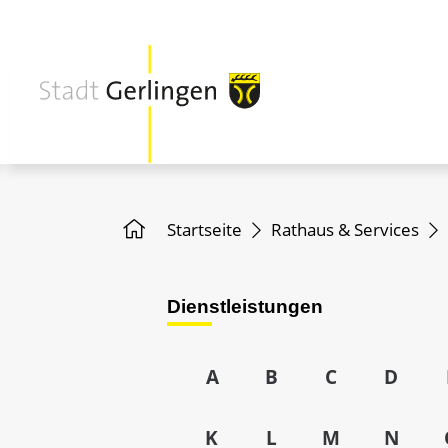
Startseite
Rathaus & Services
Dienstleistungen
A
B
C
D
K
L
M
N