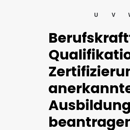
U
V
Berufskraft
Qualifikati
Zertifizieru
anerkannt
Ausbildung
beantrage