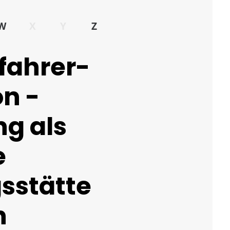
W
X
Y
Z
fahrer-
on -
ng als
e
sstätte
n