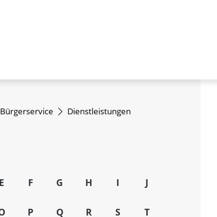
Bürgerservice
Dienstleistungen
E
F
G
H
I
J
O
P
Q
R
S
T