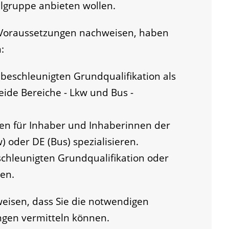
elgruppe anbieten wollen.
Voraussetzungen nachweisen, h
a
ben
:
 beschleunigten Grundqualif
kation als
eide Bereiche - Lkw und Bus -
en für Inhaber und Inhaberi
n
nen der
) oder DE (Bus) sp
e
zialisieren.
schleunigten Grundqualifikat
i
on oder
en.
weisen, dass Sie die notwendigen
ngen vermitteln können.