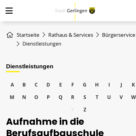
Startseite
Rathaus & Services
Bürgerservice
Dienstleistungen
Dienstleistungen
A
B
C
D
E
F
G
H
I
J
K
M
N
O
P
Q
R
S
T
U
V
W
Y
Z
Aufnahme in die
Berufsaufbauschule