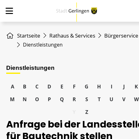
Startseite
Rathaus & Services
Bürgerservice
Dienstleistungen
Dienstleistungen
A
B
C
D
E
F
G
H
I
J
K
M
N
O
P
Q
R
S
T
U
V
W
Y
Z
Anfrage bei der Landesstell
für Bautechnik stellen