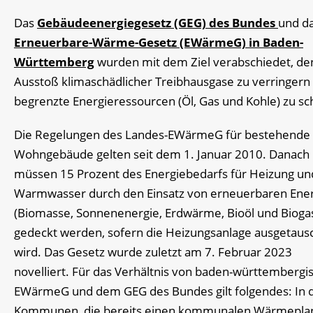
Das
Gebäudeenergiegesetz (GEG) des Bundes
und d
Erneuerbare-Wärme-Gesetz (EWärmeG) in Baden-
Württemberg
wurden mit dem Ziel verabschiedet, de
Ausstoß klimaschädlicher Treibhausgase zu verringern
begrenzte Energieressourcen (Öl, Gas und Kohle) zu s
Die Regelungen des Landes-EWärmeG für bestehende
Wohngebäude gelten seit dem 1. Januar 2010. Danach
müssen 15 Prozent des Energiebedarfs für Heizung un
Warmwasser durch den Einsatz von erneuerbaren Ene
(Biomasse, Sonnenenergie, Erdwärme, Bioöl und Bioga
gedeckt werden, sofern die Heizungsanlage ausgetaus
wird. Das Gesetz wurde zuletzt am 7. Februar 2023
novelliert. Für das Verhältnis von baden-württemberg
EWärmeG und dem GEG des Bundes gilt folgendes: In 
Kommunen, die bereits einen kommunalen Wärmepla